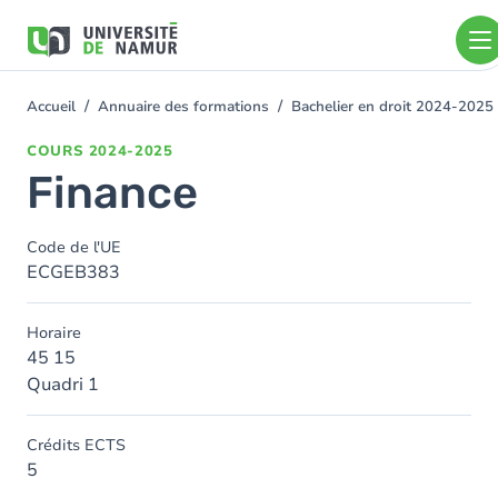
Aller au contenu principal
Aller
au
contenu
principal
Accueil
Annuaire des formations
Bachelier en droit 2024-2025
You
are
COURS
2024-2025
here
Finance
Code de l'UE
ECGEB383
Horaire
45 15
Quadri 1
Crédits ECTS
5