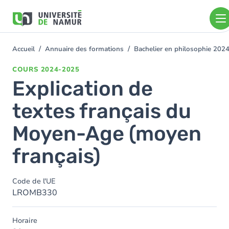
Aller au contenu principal
Aller
au
contenu
principal
Accueil
Annuaire des formations
Bachelier en philosophie 202
You
are
COURS
2024-2025
here
Explication de
textes français du
Moyen-Age (moyen
français)
Code de l'UE
LROMB330
Horaire