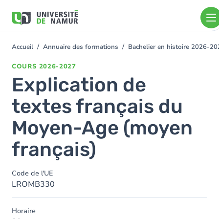
Aller au contenu principal
Aller
au
contenu
principal
Accueil
Annuaire des formations
Bachelier en histoire 2026-2
You
are
COURS
2026-2027
here
Explication de
textes français du
Moyen-Age (moyen
français)
Code de l'UE
LROMB330
Horaire