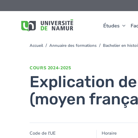
Aller au contenu principal
Aller
au
contenu
principal
Études
Fac
Accueil
Annuaire des formations
Bachelier en hist
You
are
here
COURS
2024-2025
Explication d
(moyen frança
Code de l'UE
Horaire