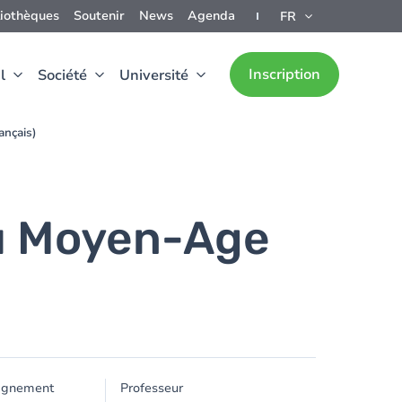
liothèques
Soutenir
News
Agenda
FR
Inscription
l
Société
Université
ançais)
du Moyen-Age
ignement
Professeur