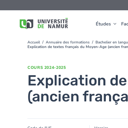
Aller au contenu principal
Aller
au
contenu
principal
Études
Fac
Accueil
Annuaire des formations
Bachelier en langu
You
Explication de textes français du Moyen-Age (ancien fran
are
here
COURS
2024-2025
Explication d
(ancien frança