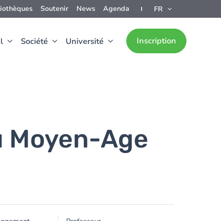
liothèques
Soutenir
News
Agenda
FR
Inscription
l
Société
Université
du Moyen-Age