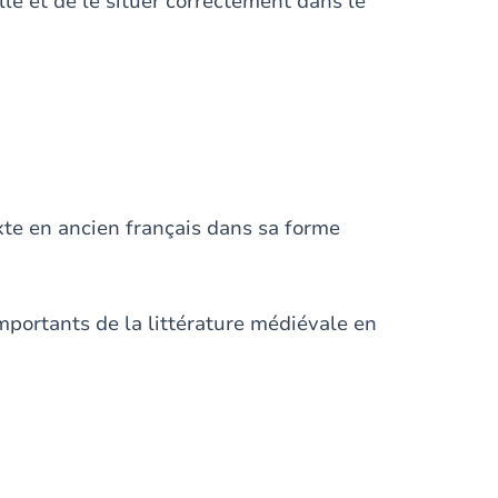
lle et de le situer correctement dans le
xte en ancien français dans sa forme
importants de la littérature médiévale en