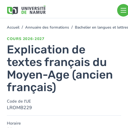
Aller au contenu principal
Aller
au
contenu
principal
Accueil
Annuaire des formations
Bachelier en langues et lett
You
are
COURS
2026-2027
here
Explication de
textes français du
Moyen-Age (ancien
français)
Code de l'UE
LROMB229
Horaire