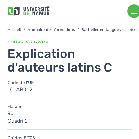
Aller au contenu principal
Aller
au
contenu
principal
Accueil
Annuaire des formations
Bachelier en langues et lett
You
are
COURS
2023-2024
here
Explication
d'auteurs latins C
Code de l'UE
LCLAB012
Horaire
30
Quadri 1
Crédits ECTS