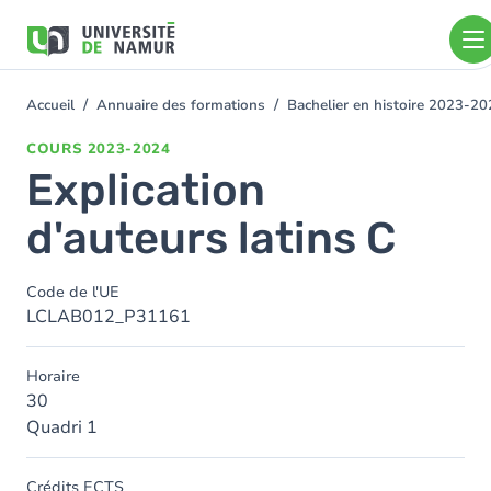
Aller au contenu principal
Aller
au
contenu
principal
Accueil
Annuaire des formations
Bachelier en histoire 2023-2
You
are
COURS
2023-2024
here
Explication
d'auteurs latins C
Code de l'UE
LCLAB012_P31161
Horaire
30
Quadri 1
Crédits ECTS