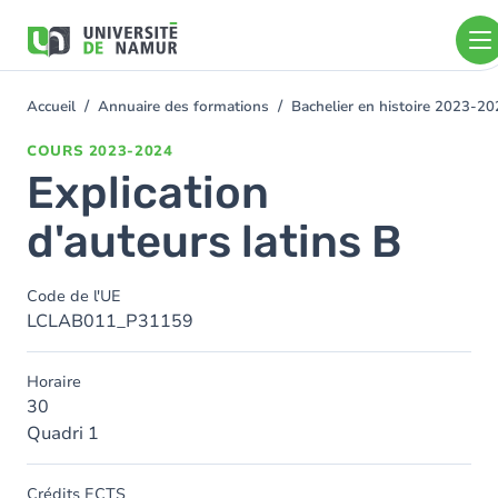
Aller au contenu principal
Aller
au
contenu
principal
Accueil
Annuaire des formations
Bachelier en histoire 2023-2
You
are
COURS
2023-2024
here
Explication
d'auteurs latins B
Code de l'UE
LCLAB011_P31159
Horaire
30
Quadri 1
Crédits ECTS