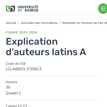
Aller au contenu principal
Aller
au
contenu
principal
Accueil
Annuaire des formations
Bachelier en histoire de l'art
You
are
COURS
2025-2026
here
Explication
d'auteurs latins A
Code de l'UE
LCLAB003_P39813
Horaire
30
Quadri 1
Crédits ECTS