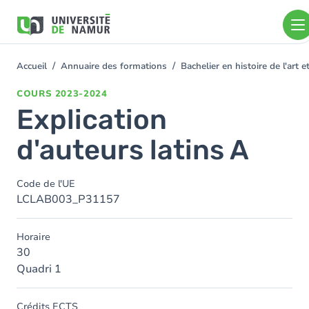
Aller au contenu principal
Aller
au
contenu
principal
Accueil
Annuaire des formations
Bachelier en histoire de l'art
You
are
COURS
2023-2024
here
Explication
d'auteurs latins A
Code de l'UE
LCLAB003_P31157
Horaire
30
Quadri 1
Crédits ECTS