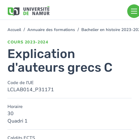
Aller au contenu principal
Aller
au
contenu
principal
Accueil
Annuaire des formations
Bachelier en histoire 2023-2
You
are
COURS
2023-2024
here
Explication
d'auteurs grecs C
Code de l'UE
LCLAB014_P31171
Horaire
30
Quadri 1
Crédits ECTS