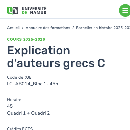
Aller au contenu principal
Aller
au
contenu
principal
Accueil
Annuaire des formations
Bachelier en histoire 2025-2
You
are
COURS
2025-2026
here
Explication
d'auteurs grecs C
Code de l'UE
LCLAB014_Bloc 1- 45h
Horaire
45
Quadri 1 + Quadri 2
Crédits ECTS