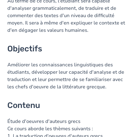
Contenu
Au terme de ce cours, l'étudiant sera capable
d'analyser grammaticalement, de traduire et de
Table des matières
commenter des textes d'un niveau de difficulté
moyen. Il sera à même d'en expliquer le contexte et
Exercices
d'en dégager les valeurs humaines.
Objectifs
Améliorer les connaissances linguistiques des
étudiants, développer leur capacité d'analyse et de
traduction et leur permettre de se familiariser avec
les chefs d'oeuvre de la littérature grecque.
Contenu
Étude d'oeuvres d'auteurs grecs
Ce cours aborde les thèmes suivants :
1. La traduction d'oeuvres d'auteurs grecs