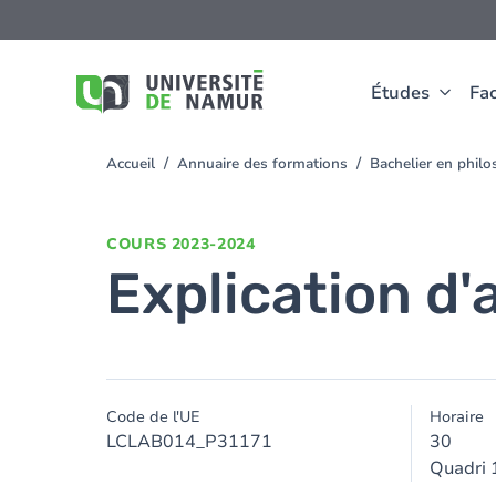
Aller au contenu principal
Aller
au
contenu
principal
Études
Fac
Accueil
Annuaire des formations
Bachelier en phil
You
are
here
COURS
2023-2024
Explication d'
Code de l'UE
Horaire
LCLAB014_P31171
30
Quadri 