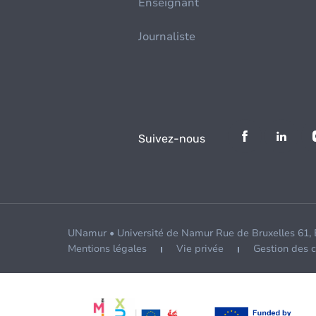
Enseignant
Journaliste
Suivez-nous
UNamur • Université de Namur Rue de Bruxelles 61,
Mentions légales
Vie privée
Gestion des 