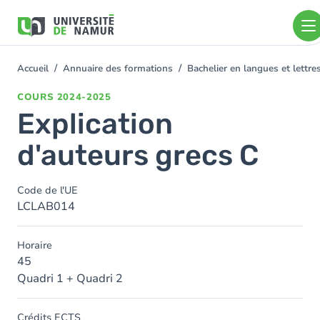
Aller au contenu principal
Aller
au
contenu
principal
Accueil
Annuaire des formations
Bachelier en langues et lett
You
are
COURS
2024-2025
here
Explication
d'auteurs grecs C
Code de l'UE
LCLAB014
Horaire
45
Quadri 1 + Quadri 2
Crédits ECTS