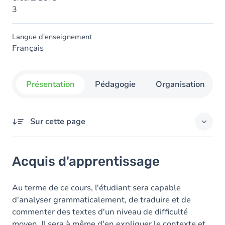
3
Langue d'enseignement
Français
Présentation
Pédagogie
Organisation
Sur cette page
Acquis d'apprentissage
Acquis d'apprentissage
Objectifs
Contenu
Au terme de ce cours, l'étudiant sera capable
d'analyser grammaticalement, de traduire et de
Table des matières
commenter des textes d'un niveau de difficulté
moyen. Il sera à même d'en expliquer le contexte et