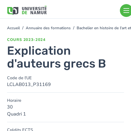
Aller au contenu principal
Aller
au
contenu
principal
Accueil
Annuaire des formations
Bachelier en histoire de l'art
You
are
COURS
2023-2024
here
Explication
d'auteurs grecs B
Code de l'UE
LCLAB013_P31169
Horaire
30
Quadri 1
Crédits ECTS