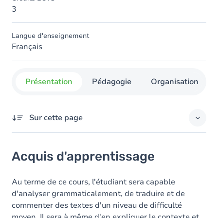
3
Langue d'enseignement
Français
Présentation
Pédagogie
Organisation
Sur cette page
Acquis d'apprentissage
Acquis d'apprentissage
Objectifs
Contenu
Au terme de ce cours, l'étudiant sera capable
d'analyser grammaticalement, de traduire et de
Table des matières
commenter des textes d'un niveau de difficulté
moyen. Il sera à même d'en expliquer le contexte et