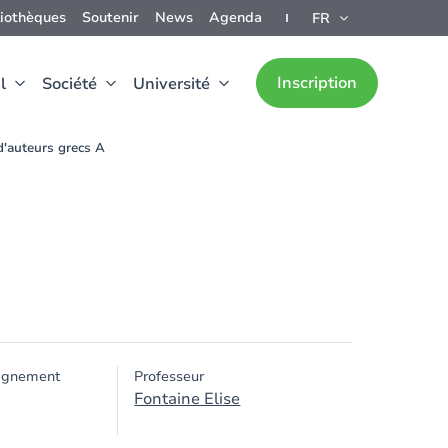
liothèques
Soutenir
News
Agenda
FR
Inscription
l
Société
Université
d'auteurs grecs A
ignement
Professeur
Fontaine Elise