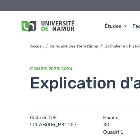
Aller au contenu principal
Aller
au
contenu
principal
Études
Fac
Accueil
Annuaire des formations
Bachelier en histo
You
are
here
COURS
2023-2024
Explication d'
Code de l'UE
Horaire
LCLAB006_P31167
30
Quadri 1