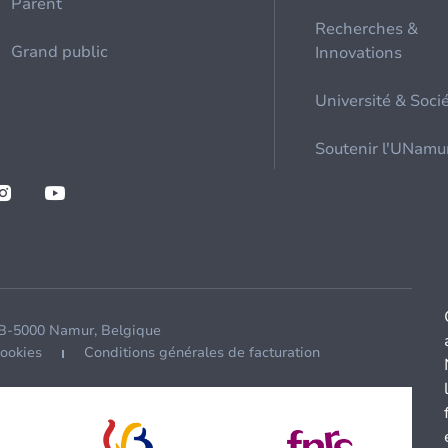
Parent
Recherches &
Grand public
Innovations
Université & Soci
Soutenir l'UNamu
 B-5000 Namur, Belgique
cookies
Conditions générales de facturation