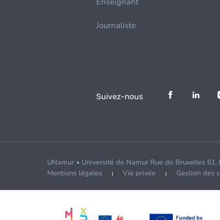
Enseignant
Journaliste
Suivez-nous
UNamur • Université de Namur Rue de Bruxelles 61,
Mentions légales
Vie privée
Gestion des 