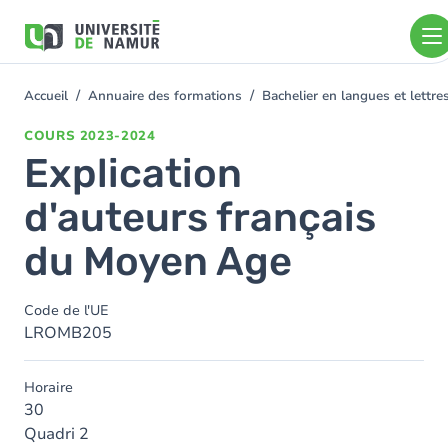
Aller au contenu principal
Aller
au
contenu
principal
Accueil
Annuaire des formations
Bachelier en langues et lettr
You
are
COURS
2023-2024
here
Explication
d'auteurs français
du Moyen Age
Code de l'UE
LROMB205
Horaire
30
Quadri 2