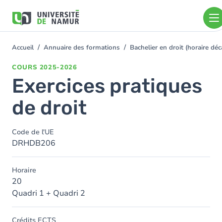
Aller au contenu principal
Aller
au
contenu
principal
Accueil
Annuaire des formations
Bachelier en droit (horaire d
You
are
COURS
2025-2026
here
Exercices pratiques
de droit
Code de l'UE
DRHDB206
Horaire
20
Quadri 1 + Quadri 2
Crédits ECTS