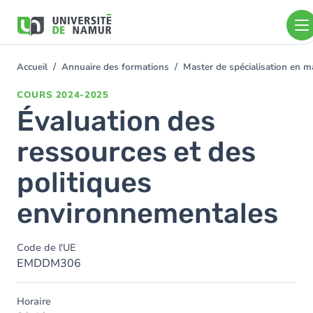
Aller au contenu principal
Aller
au
contenu
principal
Accueil
Annuaire des formations
Master de spécialisation en
You
are
COURS
2024-2025
here
Évaluation des
ressources et des
politiques
environnementales
Code de l'UE
EMDDM306
Horaire