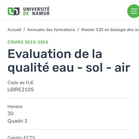
Aller au contenu principal
Aller
au
contenu
principal
Accueil
Annuaire des formations
Master 120 en biologie des or
You
are
COURS
2023-2024
here
Evaluation de la
qualité eau - sol - air
Code de l'UE
LBIRE2105
Horaire
30
Quadri 1
Crédits ECTS