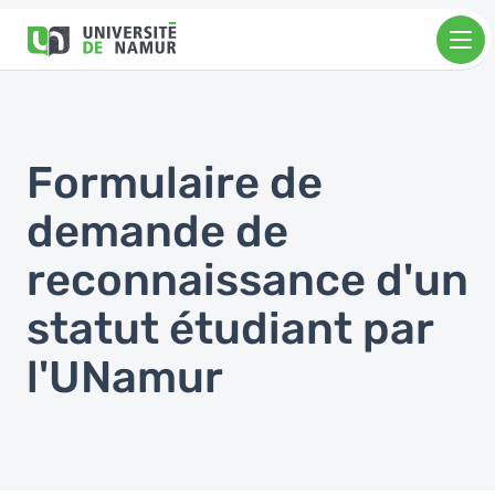
Aller au contenu principal
Aller
au
contenu
principal
Formulaire de
demande de
reconnaissance d'un
statut étudiant par
l'UNamur