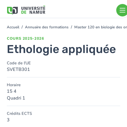
Aller au contenu principal
Aller
au
contenu
principal
Accueil
Annuaire des formations
Master 120 en biologie des or
You
are
COURS
2025-2026
here
Ethologie appliquée
Code de l'UE
SVETB301
Horaire
15 4
Quadri 1
Crédits ECTS
3