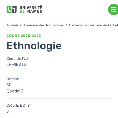
Aller au contenu principal
Aller
au
contenu
principal
Accueil
Annuaire des formations
Bachelier en histoire de l'art
You
are
COURS
2025-2026
here
Ethnologie
Code de l'UE
LPHIB212
Horaire
30
Quadri 2
Crédits ECTS
3