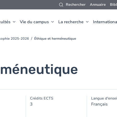
Rechercher
Annuaire
Bib
ultés
Vie du campus
La recherche
Internationa
osophie 2025-2026
Éthique et herméneutique
erméneutique
Crédits ECTS
Langue d'ense
3
Français