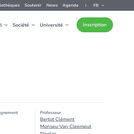
liothèques
Soutenir
News
Agenda
FR
Inscription
l
Société
Université
ignement
Professeur
Bertot Clément
Monseu-Van Cleemput
Nicolas