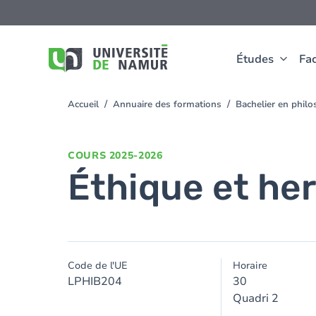
Aller au contenu principal
Aller
au
contenu
principal
Études
Fac
Accueil
Annuaire des formations
Bachelier en phil
You
are
here
COURS
2025-2026
Éthique et h
Code de l'UE
Horaire
LPHIB204
30
Quadri 2