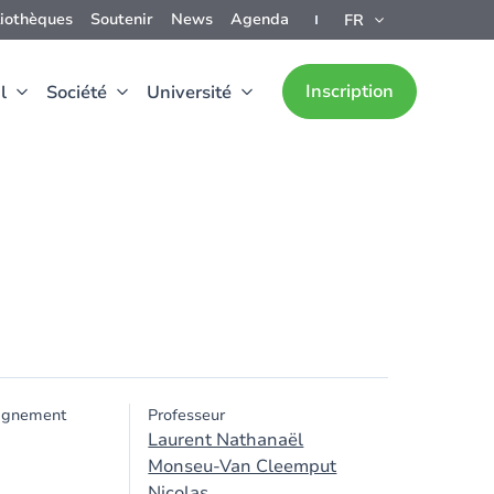
liothèques
Soutenir
News
Agenda
FR
Inscription
l
Société
Université
ignement
Professeur
Laurent Nathanaël
Monseu-Van Cleemput
Nicolas