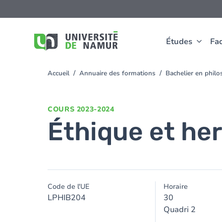
Aller au contenu principal
Aller
au
contenu
principal
Études
Fac
Accueil
Annuaire des formations
Bachelier en phil
You
are
here
COURS
2023-2024
Éthique et h
Code de l'UE
Horaire
LPHIB204
30
Quadri 2