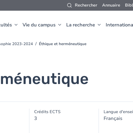
Rechercher
Annuaire
Bib
ultés
Vie du campus
La recherche
Internationa
osophie 2023-2024
Éthique et herméneutique
erméneutique
Crédits ECTS
Langue d'ense
3
Français