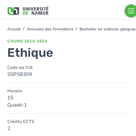
Aller au contenu principal
Aller
au
contenu
principal
Accueil
Annuaire des formations
Bachelier en sciences géogra
You
are
COURS
2023-2024
here
Ethique
Code de l'UE
SSPSB309
Horaire
15
Quadri 1
Crédits ECTS
2