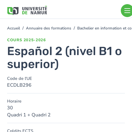
Aller au contenu principal
Aller
au
contenu
principal
Accueil
Annuaire des formations
Bachelier en information et
You
are
COURS
2025-2026
here
Español 2 (nivel B1 o
superior)
Code de l'UE
ECDLB296
Horaire
30
Quadri 1 + Quadri 2
Crédits ECTS