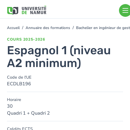
Aller au contenu principal
Aller
au
contenu
principal
Accueil
Annuaire des formations
Bachelier en ingénieur de ge
You
are
COURS
2025-2026
here
Espagnol 1 (niveau
A2 minimum)
Code de l'UE
ECDLB196
Horaire
30
Quadri 1 + Quadri 2
Crédits ECTS