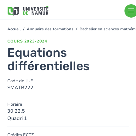
Aller au contenu principal
Aller
au
contenu
principal
Accueil
Annuaire des formations
Bachelier en sciences mathé
You
are
COURS
2023-2024
here
Equations
différentielles
Code de l'UE
SMATB222
Horaire
30 22.5
Quadri 1
Crédits ECTS