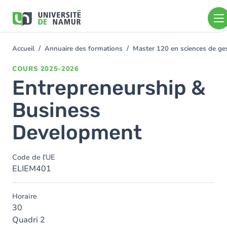
Aller au contenu principal
Aller
au
contenu
principal
Accueil
Annuaire des formations
Master 120 en sciences de ges
You
are
COURS
2025-2026
here
Entrepreneurship &
Business
Development
Code de l'UE
ELIEM401
Horaire
30
Quadri 2