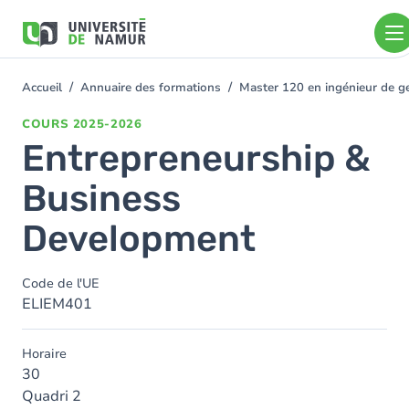
Aller au contenu principal
Aller
au
contenu
principal
Accueil
Annuaire des formations
Master 120 en ingénieur de ge
You
are
COURS
2025-2026
here
Entrepreneurship &
Business
Development
Code de l'UE
ELIEM401
Horaire
30
Quadri 2