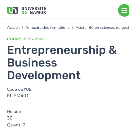
Aller au contenu principal
Aller
au
contenu
principal
Accueil
Annuaire des formations
Master 60 en sciences de ge
You
are
COURS
2025-2026
here
Entrepreneurship &
Business
Development
Code de l'UE
ELIEM401
Horaire
30
Quadri 2