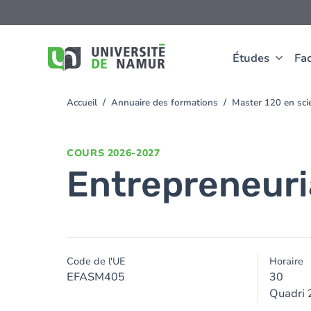
Aller au contenu principal
Aller
au
contenu
principal
Études
Fac
Accueil
Annuaire des formations
Master 120 en sci
You
are
here
COURS
2026-2027
Entrepreneuri
Code de l'UE
Horaire
EFASM405
30
Quadri 