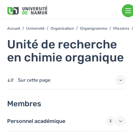
Aller au contenu principal
Aller
au
contenu
principal
Accueil
Université
Organisation
Organigramme
Missions
You
are
Unité de recherche
here
en chimie organique
Sur cette page
Membres
Membres
Personnel académique
3