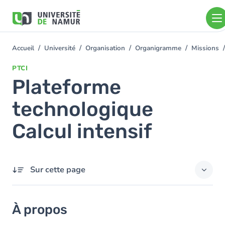
Aller au contenu principal
Aller
au
contenu
principal
Accueil
Université
Organisation
Organigramme
Missions
You
are
PTCI
here
Plateforme
technologique
Calcul intensif
Sur cette page
À propos
À propos
Contact