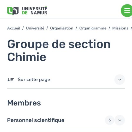
Aller au contenu principal
Aller
au
contenu
principal
Accueil
Université
Organisation
Organigramme
Missions
You
are
Groupe de section
here
Chimie
Sur cette page
Membres
Membres
Personnel scientifique
3