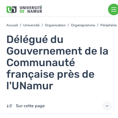
Aller au contenu principal
Aller
au
contenu
principal
Accueil
Université
Organisation
Organigramme
Périphérie
You
are
Délégué du
here
Gouvernement de la
Communauté
française près de
l'UNamur
Sur cette page