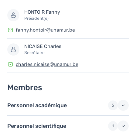
Membres
HONTOIR
Fanny
Président(e)
fanny.hontoir@unamur.be
NICAISE
Charles
Secrétaire
charles.nicaise@unamur.be
Membres
Personnel académique
5
Personnel scientifique
1