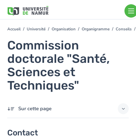
Aller au contenu principal
Aller
au
contenu
principal
Accueil
Université
Organisation
Organigramme
Conseils
You
are
Commission
here
doctorale "Santé,
Sciences et
Techniques"
Sur cette page
Contact
Contact