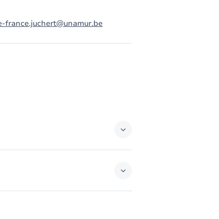
e-france.juchert@unamur.be