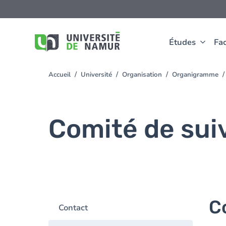
Aller au contenu principal
Aller
au
contenu
principal
Études
Fac
Accueil
Université
Organisation
Organigramme
You
are
here
Comité de su
C
Contact