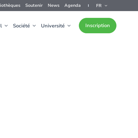
liothèques
Soutenir
News
Agenda
FR
Inscription
l
Société
Université