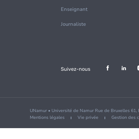
Enseignant
Journaliste
Suivez-nous
UNamur • Université de Namur Rue de Bruxelles 61,
Mentions légales
Vie privée
Gestion des 