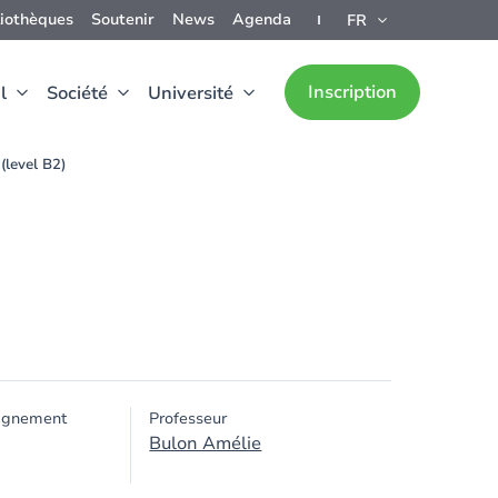
liothèques
Soutenir
News
Agenda
FR
Inscription
l
Société
Université
 (level B2)
ignement
Professeur
Bulon Amélie