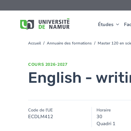
Aller au contenu principal
Aller
au
contenu
principal
Études
Fac
Accueil
Annuaire des formations
Master 120 en sci
You
are
here
COURS
2026-2027
English - writi
Code de l'UE
Horaire
ECDLM412
30
Quadri 1