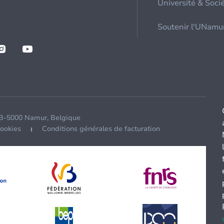
Université & Soci
Soutenir l'UNamu
 B-5000 Namur, Belgique
cookies
Conditions générales de facturation