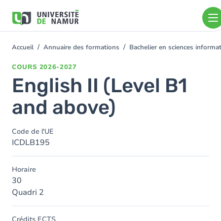
Aller au contenu principal
Aller
au
contenu
principal
Accueil
Annuaire des formations
Bachelier en sciences informa
You
are
COURS
2026-2027
here
English II (Level B1
and above)
Code de l'UE
ICDLB195
Horaire
30
Quadri 2
Crédits ECTS