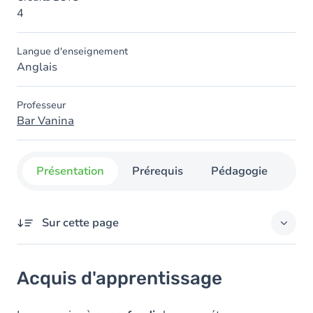
4
Langue d'enseignement
Anglais
Professeur
Bar Vanina
Présentation
Prérequis
Pédagogie
Org
Sur cette page
Acquis d'apprentissage
Acquis d'apprentissage
Objectifs