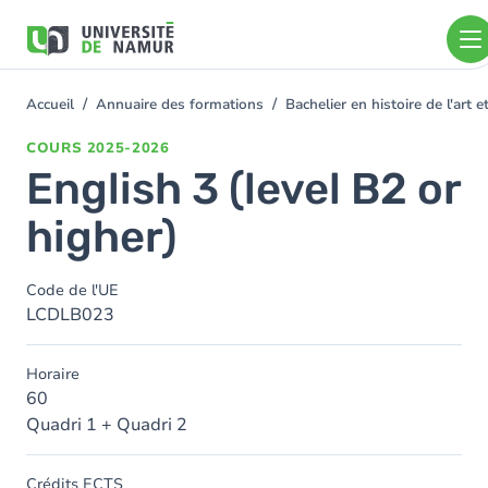
Aller au contenu principal
Aller
au
contenu
principal
Accueil
Annuaire des formations
Bachelier en histoire de l'art
You
are
COURS
2025-2026
here
English 3 (level B2 or
higher)
Code de l'UE
LCDLB023
Horaire
60
Quadri 1 + Quadri 2
Crédits ECTS