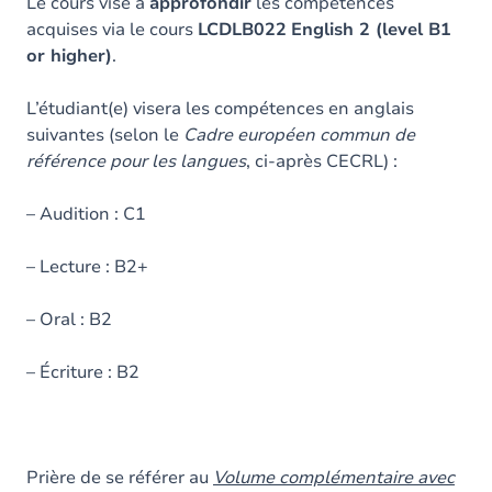
Contenu
Le cours vise à
approfondir
les compétences
acquises via le cours
LCDLB022
English 2 (level B1
Table des matières
or higher)
.
Exercices
L’étudiant(e) visera les compétences en anglais
suivantes (selon le
Cadre européen commun de
référence pour les langues
, ci-après CECRL) :
– Audition : C1
– Lecture : B2+
– Oral : B2
– Écriture : B2
Prière de se référer au
Volume complémentaire avec