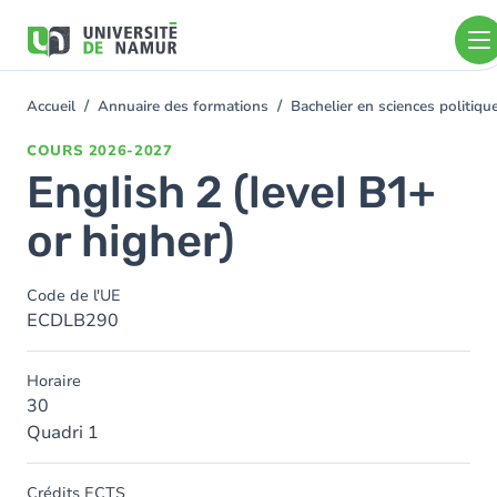
Aller au contenu principal
Aller
au
contenu
principal
Accueil
Annuaire des formations
Bachelier en sciences politiq
You
are
COURS
2026-2027
here
English 2 (level B1+
or higher)
Code de l'UE
ECDLB290
Horaire
30
Quadri 1
Crédits ECTS