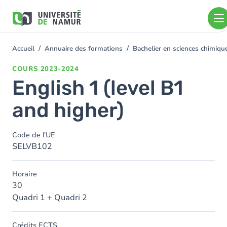
Aller au contenu principal
Aller
au
contenu
principal
Accueil
Annuaire des formations
Bachelier en sciences chimiq
You
are
COURS
2023-2024
here
English 1 (level B1
and higher)
Code de l'UE
SELVB102
Horaire
30
Quadri 1 + Quadri 2
Crédits ECTS