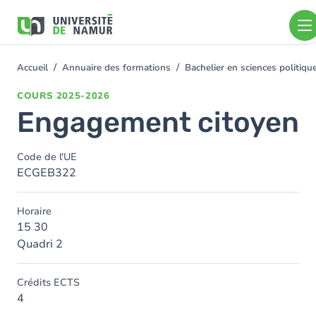
Aller au contenu principal
Aller
au
contenu
principal
Accueil
Annuaire des formations
Bachelier en sciences politiq
You
are
COURS
2025-2026
here
Engagement citoyen
Code de l'UE
ECGEB322
Horaire
15 30
Quadri 2
Crédits ECTS
4