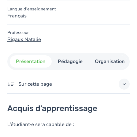
Langue d'enseignement
Français
Professeur
Rigaux Natalie
Présentation
Pédagogie
Organisation
Sur cette page
Acquis d'apprentissage
Acquis d'apprentissage
Objectifs
Contenu
L’étudiant·e sera capable de :