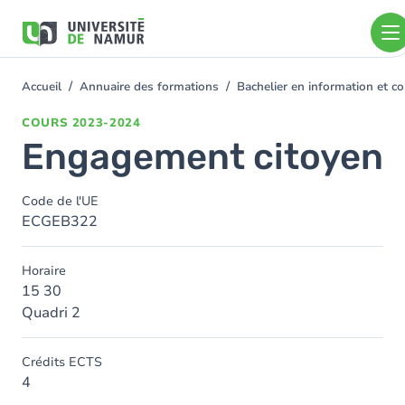
Aller au contenu principal
Aller
au
contenu
principal
Accueil
Annuaire des formations
Bachelier en information et
You
are
COURS
2023-2024
here
Engagement citoyen
Code de l'UE
ECGEB322
Horaire
15 30
Quadri 2
Crédits ECTS
4