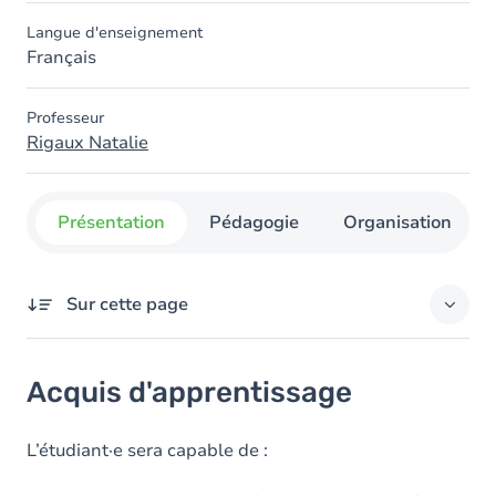
Langue d'enseignement
Français
Professeur
Rigaux Natalie
Présentation
Pédagogie
Organisation
Sur cette page
Acquis d'apprentissage
Acquis d'apprentissage
Objectifs
Contenu
L’étudiant·e sera capable de :