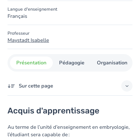
Langue d'enseignement
Français
Professeur
Maystadt Isabelle
Présentation
Pédagogie
Organisation
Sur cette page
Acquis d'apprentissage
Acquis d'apprentissage
Objectifs
Contenu
Au terme de l’unité d’enseignement en embryologie,
l’étudiant sera capable de :
Table des matières