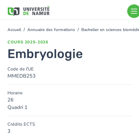
Aller au contenu principal
Aller
au
contenu
principal
Accueil
Annuaire des formations
Bachelier en sciences bioméd
You
are
COURS
2025-2026
here
Embryologie
Code de l'UE
MMEDB253
Horaire
26
Quadri 1
Crédits ECTS
3