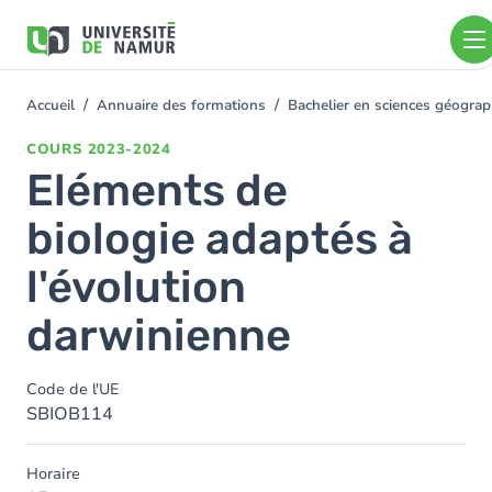
Aller au contenu principal
Aller
au
contenu
principal
Accueil
Annuaire des formations
Bachelier en sciences géogra
You
are
COURS
2023-2024
here
Eléments de
biologie adaptés à
l'évolution
darwinienne
Code de l'UE
SBIOB114
Horaire