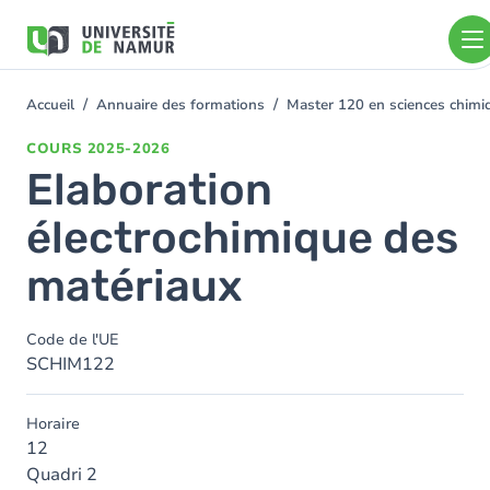
Aller au contenu principal
Aller
au
contenu
principal
Accueil
Annuaire des formations
Master 120 en sciences chimi
You
are
COURS
2025-2026
here
Elaboration
électrochimique des
matériaux
Code de l'UE
SCHIM122
Horaire
12
Quadri 2